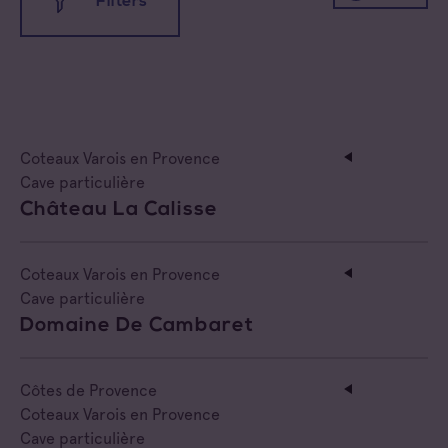
Filters
All appellations
Coteaux d'Aix-en-Provence
Coteaux Varois en Provence
Coteaux Varois en Provence
Côtes de Provence
All families
Cave particulière
Château La Calisse
Côtes de Provence Fréjus
Cave coopérative
Côtes de Provence La Londe
Cave particulière
Coteaux Varois en Provence
Cave particulière
Côtes de Provence Notre Dame des Anges
Négoce vinificateur
Domaine De Cambaret
Côtes de Provence Pierrefeu
Negociant
Côtes de Provence
Côtes de Provence Sainte Victoire
Coteaux Varois en Provence
Négociant Etranger
Cave particulière