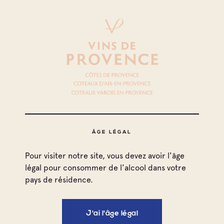
Toutes les appellations
ÂGE LÉGAL
Coteaux d'Aix-en-Provence
Pour visiter notre site, vous devez avoir l'âge
légal pour consommer de l'alcool dans votre
Coteaux Varois en Provence
pays de résidence.
Toutes les familles
Côtes de Provence
Cave coopérative
J'ai l'âge légal
Imprimer