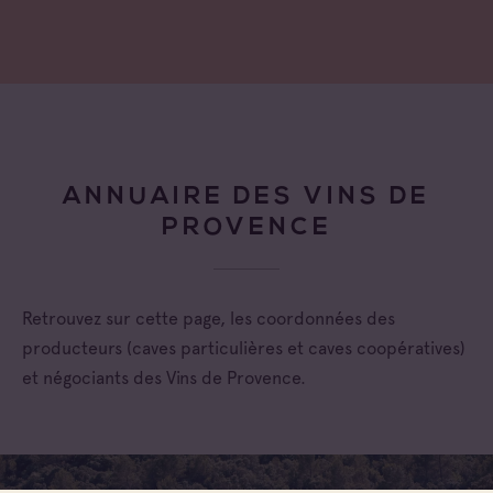
ANNUAIRE DES VINS DE
PROVENCE
Retrouvez sur cette page, les coordonnées des
producteurs (caves particulières et caves coopératives)
et négociants des Vins de Provence.