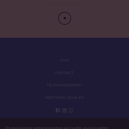
CIVP
CONTACT
TÉLÉCHARGEMENT
MENTIONS LÉGALES
L'ABUS D’ALCOOL EST DANGEREUX POUR LA
En poursuivant votre navigation sur ce site, vous acceptez