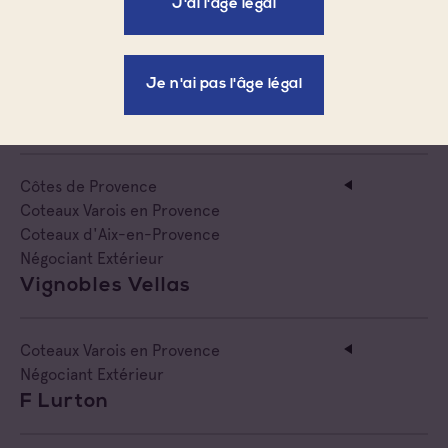
J'ai l'âge légal
Côtes de Provence
Coteaux Varois en Provence
Coteaux d'Aix-en-Provence
Je n'ai pas l'âge légal
Négociant Extérieur
Raymond Vfi
Côtes de Provence
Coteaux Varois en Provence
Coteaux d'Aix-en-Provence
Négociant Extérieur
Vignobles Vellas
Coteaux Varois en Provence
Négociant Extérieur
F Lurton