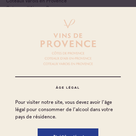
Coteaux Varois en Provence
Coteaux d'Aix-en-Provence
Négociant Extérieur
Castel Freres Blanquefort
Côtes de Provence
Coteaux Varois en Provence
Coteaux d'Aix-en-Provence
Négociant Extérieur
Les Vins Skalli
ÂGE LÉGAL
Côtes de Provence
Coteaux Varois en Provence
Pour visiter notre site, vous devez avoir l'âge
Coteaux d'Aix-en-Provence
légal pour consommer de l'alcool dans votre
Négociant Extérieur
pays de résidence.
Terranea