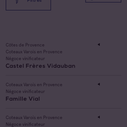
Filtres
Toutes les appellations
Coteaux d'Aix-en-Provence
Coteaux Varois en Provence
Côtes de Provence
Côtes de Provence
Toutes les familles
Coteaux Varois en Provence
Négoce vinificateur
Côtes de Provence Fréjus
Cave coopérative
Castel Frères Vidauban
Côtes de Provence La Londe
Cave particulière
Coteaux Varois en Provence
Côtes de Provence Notre Dame des Anges
Négoce vinificateur
Négoce vinificateur
Famille Vial
Côtes de Provence Pierrefeu
Negociant
Côtes de Provence Sainte Victoire
Coteaux Varois en Provence
Négociant Etranger
Négoce vinificateur