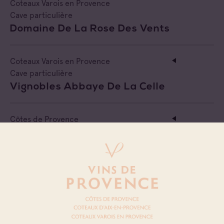
Coteaux Varois en Provence
Cave particulière
Domaine De La Rose Des Vents
Coteaux Varois en Provence
Cave particulière
Vignobles Abbaye De La Celle
Côtes de Provence
Coteaux Varois en Provence
Cave particulière
Chateau De Palayson
Coteaux Varois en Provence
Cave particulière
La Curniere