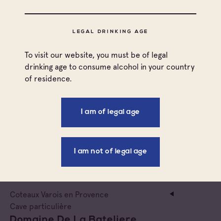
Coteaux Varois en Provence
LEGAL DRINKING AGE
Cave particulière
Domaine De La Baratonne
To visit our website, you must be of legal
drinking age to consume alcohol in your country
of residence.
Coteaux Varois en Provence
Cave particulière
Domaine Des Roseaux
I am of legal age
Coteaux Varois en Provence
Cave particulière
I am not of legal age
Domaine La Grand Vigne
Coteaux Varois en Provence
Cave particulière
Domaine De La Bateliere