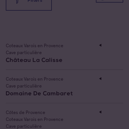
Filters
All appellations
Coteaux d'Aix-en-Provence
Coteaux Varois en Provence
Coteaux Varois en Provence
Côtes de Provence
All families
Cave particulière
Château La Calisse
Côtes de Provence Fréjus
Cave coopérative
Côtes de Provence La Londe
Cave particulière
Coteaux Varois en Provence
Cave particulière
Côtes de Provence Notre Dame des Anges
Négoce vinificateur
Domaine De Cambaret
Côtes de Provence Pierrefeu
Negociant
Côtes de Provence
Côtes de Provence Sainte Victoire
Coteaux Varois en Provence
Négociant Etranger
Cave particulière