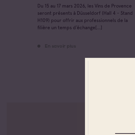
Du 15 au 17 mars 2026, les Vins de Provence
seront présents à Düsseldorf (Hall 4 - Stand
H109) pour offrir aux professionnels de la
filière un temps d’échange[…]
En savoir plus