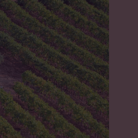
 RENCONTRE
URISME
pour découvrir un vin, que de
oir ses racines ? Remonter jusqu’à
oquer son raisin, toucher la terre qui
rrer la main de l’homme qui l’a créé ?
ofiter...