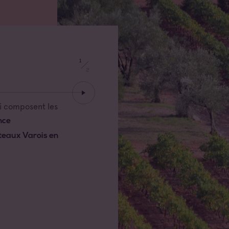
1
VENEZ À NOTRE
2
ŒNOTO
ui composent les
Quoi de mieux, 
pouvoir apercev
nce
ses origines, cr
teaux Varois en
l’a vu naître, se
Et au passage, pr