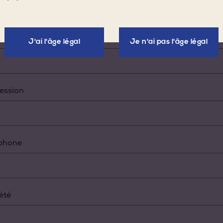
il
J'ai l'âge légal
Je n'ai pas l'âge légal
ession
éphone
été