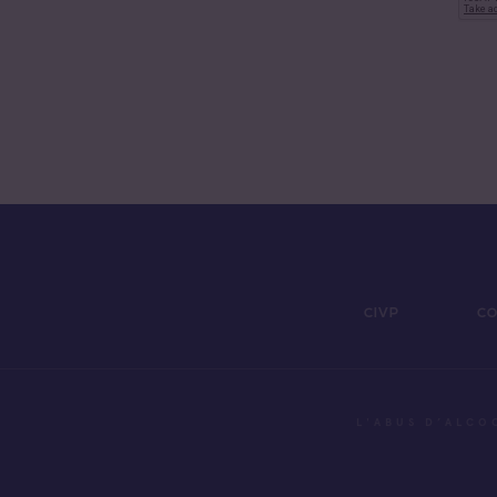
CIVP
CO
L'ABUS D’ALCO