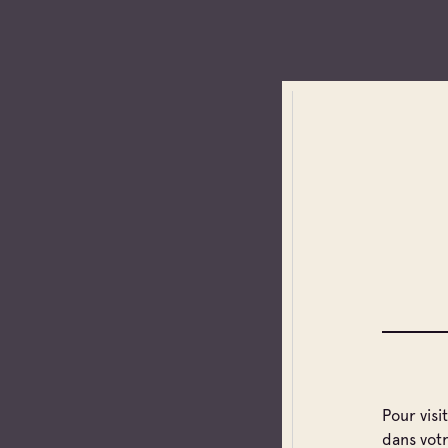
No
Pour visi
Pré
dans vot