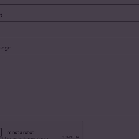
t
sage