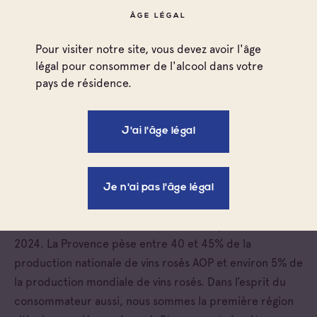
LA PROVENCE,
ÂGE LÉGAL
NATURELLEMENT ROSÉE
Pour visiter notre site, vous devez avoir l'âge
N°1 DANS LA PRODUCTION DE VIN ROSÉ…
légal pour consommer de l'alcool dans votre
ET DANS L’ESPRIT DES CONSOMMATEURS
pays de résidence.
En Provence, la production de vin rosé est une
J'ai l'âge légal
spécialité, un art de vivre depuis longtemps. Ceci grâce
au climat, au terroir et aux cépages de Provence,
parfaitement adaptés à ce vin. Conséquence logique, la
Je n'ai pas l'âge légal
Provence est la 1ère région de France productrice de
vin rosé : 134 millions de bouteilles AOP produites en
2024. La Provence pèse entre 40 et 45% de la
production nationale de vins rosés AOP et environ 5% de
la production mondiale de vins rosés. Dans l’esprit du
consommateur aussi, nous sommes la première région