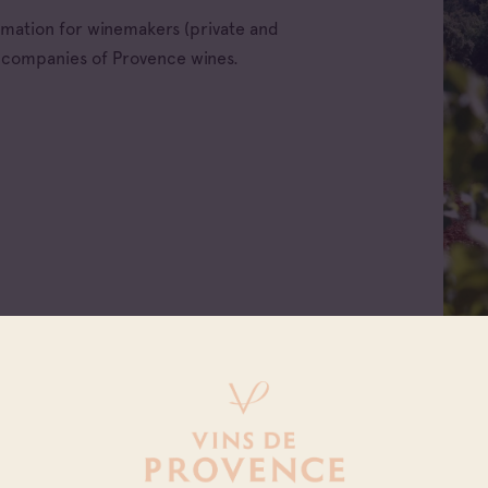
ormation for winemakers (private and
e companies of Provence wines.
ellations
x d'Aix-en-
nce
x Varois en
nce