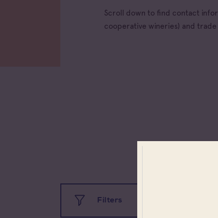
Scroll down to find contact inf
cooperative wineries) and trad
All app
Coteau
Prove
Filters
Coteau
Prove