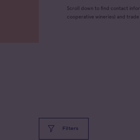
Scroll down to find contact inf
cooperative wineries) and trad
All app
Coteau
Prove
Coteau
Prove
Côtes 
Filters
Côtes 