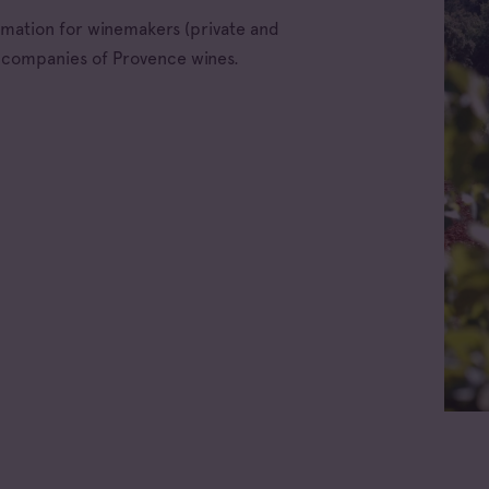
ormation for winemakers (private and
e companies of Provence wines.
ellations
x d'Aix-en-
nce
x Varois en
nce
de Provence
de Provence Fréjus
All families