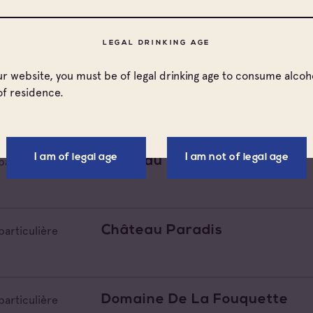
Chateau Real D'or
particulière
LEGAL DRINKING AGE
our website, you must be of legal drinking age to consume alcoho
Château Reillanne
particulière
of residence.
I am of legal age
I am not of legal age
Chateau Matheron
particulière
Château Paradis
particulière
Domaine De La Fouquette
particulière