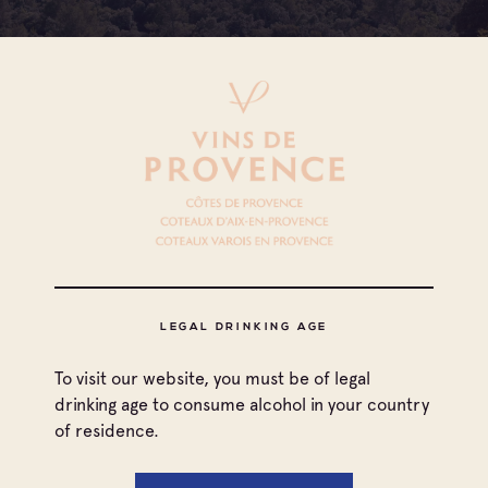
All appellations
Coteaux d'Aix-en-Provence
LEGAL DRINKING AGE
Coteaux Varois en Provence
All families
To visit our website, you must be of legal
Côtes de Provence
Cave coopérative
drinking age to consume alcohol in your country
of residence.
Côtes de Provence Fréjus
Cave particulière
Print