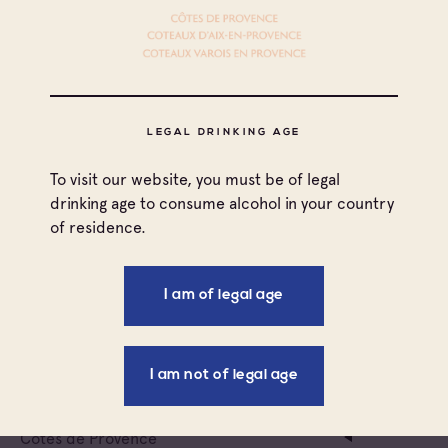
Filters
Côtes de Provence Notre Dame des Anges
Côtes de Provence Pierrefeu
Côtes de Provence Sainte Victoire
All families
LEGAL DRINKING AGE
Côtes de Provence
Cave coopérative
To visit our website, you must be of legal
Côtes de Provence Sainte Victoire
drinking age to consume alcohol in your country
Cave coopérative
Cave particulière
of residence.
Le Cellier De Marius Caïus
Négoce vinificateur
I am of legal age
Côtes de Provence
Negociant
Côtes de Provence Sainte Victoire
Cave coopérative
Négociant Etranger
Cave De Rousset
I am not of legal age
Négociant Extérieur
Côtes de Provence