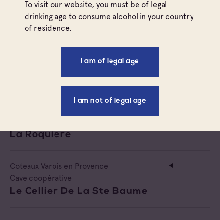
To visit our website, you must be of legal
Cave Saint André
Négociant Local
drinking age to consume alcohol in your country
of residence.
Côtes de Provence
Coteaux Varois en Provence
I am of legal age
Cave coopérative
Cave Viticole La Corrensoise
I am not of legal age
Coteaux Varois en Provence
Cave coopérative
La Roquiere
Coteaux Varois en Provence
Cave coopérative
Le Cellier De La Ste Baume