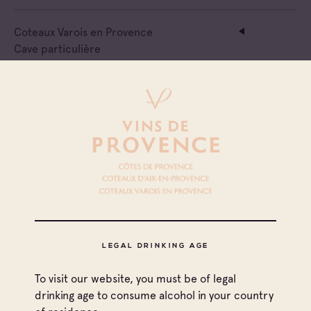
Coteaux Varois en Provence
Cave particulière
Domaine De La Gayolle
Côtes de Provence
Coteaux Varois en Provence
Cave particulière
Domaine La Goujonne
Coteaux Varois en Provence
Cave particulière
Domaine Saint Julien
LEGAL DRINKING AGE
To visit our website, you must be of legal
Coteaux Varois en Provence
drinking age to consume alcohol in your country
Cave particulière