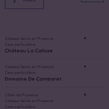
Filters
All appellations
Coteaux d'Aix-en-Provence
All families
Coteaux Varois en Provence
Cave coopérative
Coteaux Varois en Provence
Côtes de Provence
Cave particulière
Cave particulière
Château La Calisse
Côtes de Provence Fréjus
Négoce vinificateur
Côtes de Provence La Londe
Negociant
Coteaux Varois en Provence
Cave particulière
Côtes de Provence Notre Dame des Anges
Négociant Etranger
Domaine De Cambaret
Côtes de Provence Pierrefeu
Négociant Extérieur
Côtes de Provence
Côtes de Provence Sainte Victoire
Coteaux Varois en Provence
Négociant Local
Cave particulière