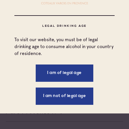
Négoce vinificateur
Fontainebleau International
LEGAL DRINKING AGE
Coteaux Varois en Provence
Négoce vinificateur
To visit our website, you must be of legal
Famille Vial
drinking age to consume alcohol in your country
of residence.
Coteaux Varois en Provence
Négoce vinificateur
I am of legal age
Les Vins Manzoni
I am not of legal age
Coteaux Varois en Provence
Négoce vinificateur
Pure Provence N-V