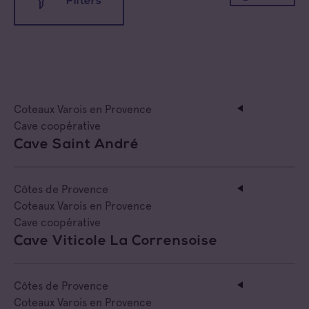
Filters
All appellations
Coteaux d'Aix-en-Provence
Coteaux Varois en Provence
Coteaux Varois en Provence
Côtes de Provence
All families
Cave coopérative
Cave Saint André
Côtes de Provence Fréjus
Cave coopérative
Côtes de Provence La Londe
Cave particulière
Côtes de Provence
Coteaux Varois en Provence
Côtes de Provence Notre Dame des Anges
Négoce vinificateur
Cave coopérative
Cave Viticole La Corrensoise
Côtes de Provence Pierrefeu
Negociant
Côtes de Provence Sainte Victoire
Côtes de Provence
Négociant Etranger
Coteaux Varois en Provence