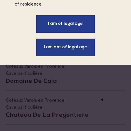
of residence.
La Bastide Des Oliviers
I am of legal age
Coteaux Varois en Provence
Cave particulière
Château D' Ollieres
I am not of legal age
Côtes de Provence
Coteaux Varois en Provence
Cave particulière
Domaine De Cala
Coteaux Varois en Provence
Cave particulière
Chateau De La Pregentiere