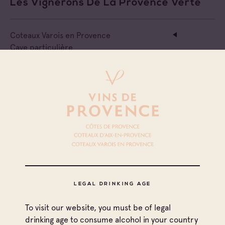
Les Vignerons De La Provence Verte
Coteaux Varois en Provence
Cave particulière
Château La Calisse
Coteaux Varois en Provence
Cave particulière
Domaine La Mercadine
Coteaux Varois en Provence
Cave particulière
Domaine Saint Mitre
LEGAL DRINKING AGE
To visit our website, you must be of legal
Coteaux Varois en Provence
drinking age to consume alcohol in your country
Cave particulière