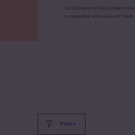
Scroll down to find contact inf
cooperative wineries) and trad
Filters
All app