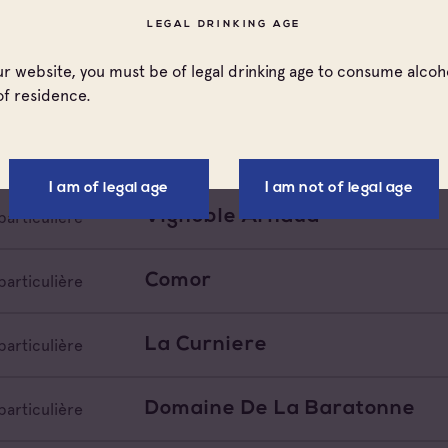
Domaine De La Rose Des Ven
particulière
LEGAL DRINKING AGE
our website, you must be of legal drinking age to consume alcoho
Domaine De Saint Andrieu
particulière
of residence.
Domaine De La Pesseguiere
particulière
I am of legal age
I am not of legal age
Vignoble Arnaud
particulière
Comor
particulière
La Curniere
particulière
Domaine De La Baratonne
particulière