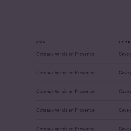
Coteau
Prove
Coteau
Prove
Côtes 
AOC
TYPE
Côtes 
Coteaux Varois en Provence
Cave 
Côtes 
Londe
Coteaux Varois en Provence
Cave 
Côtes 
Dame 
Coteaux Varois en Provence
Cave 
Côtes 
Pierre
Côtes 
Coteaux Varois en Provence
Cave 
Victoir
Coteaux Varois en Provence
Cave 