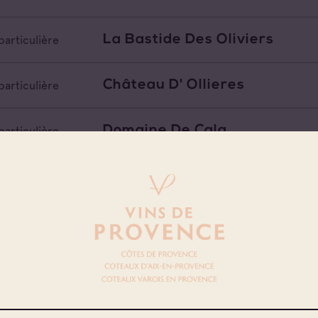
La Bastide Des Oliviers
particulière
Château D' Ollieres
particulière
Domaine De Cala
particulière
Chateau De La Pregentiere
particulière
Les Terres De St Hilaire
particulière
Chateau Routas
particulière