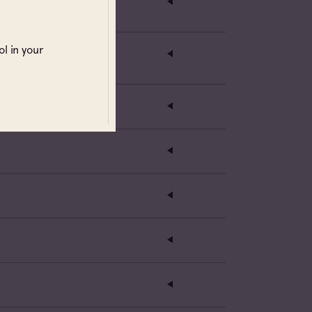
ts
l in your