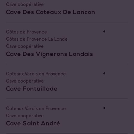
Côtes de Provence Pierrefeu
Cave coopérative
Négociant Local
Cave Des Coteaux De Lancon
Côtes de Provence Sainte Victoire
Côtes de Provence
Côtes de Provence La Londe
Cave coopérative
Cave Des Vignerons Londais
Coteaux Varois en Provence
Cave coopérative
Cave Fontaillade
Coteaux Varois en Provence
Cave coopérative
Cave Saint André