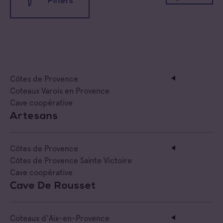
Filters
All appellations
All families
Côtes de Provence
Coteaux d'Aix-en-Provence
Cave coopérative
Coteaux Varois en Provence
Cave coopérative
Coteaux Varois en Provence
Cave particulière
Artesans
Côtes de Provence
Négoce vinificateur
Côtes de Provence
Côtes de Provence Fréjus
Negociant
Côtes de Provence Sainte Victoire
Cave coopérative
Côtes de Provence La Londe
Négociant Etranger
Cave De Rousset
Côtes de Provence Notre Dame des Anges
Négociant Extérieur
Coteaux d'Aix-en-Provence