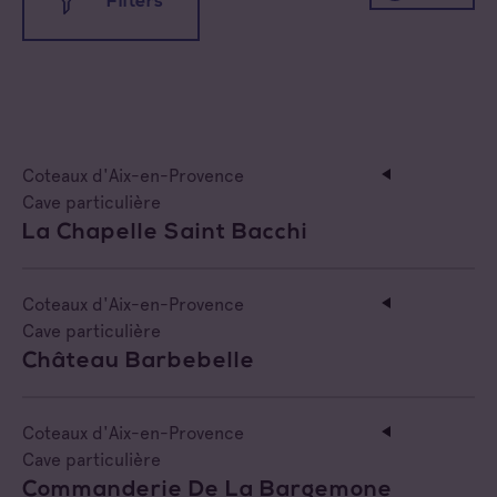
Filters
All families
All appellations
Cave coopérative
Coteaux d'Aix-en-Provence
Coteaux d'Aix-en-Provence
Cave particulière
Cave particulière
La Chapelle Saint Bacchi
Coteaux Varois en Provence
Négoce vinificateur
Côtes de Provence
Negociant
Coteaux d'Aix-en-Provence
Cave particulière
Côtes de Provence Fréjus
Négociant Etranger
Château Barbebelle
Côtes de Provence La Londe
Négociant Extérieur
Coteaux d'Aix-en-Provence
Côtes de Provence Notre Dame des Anges
Cave particulière
Négociant Local
Commanderie De La Bargemone