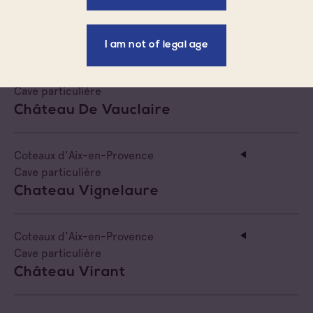
Cave particulière
Chateau Saint Hilaire
I am not of legal age
Coteaux d'Aix-en-Provence
Cave particulière
Château De Vauclaire
Coteaux d'Aix-en-Provence
Cave particulière
Chateau Vignelaure
Coteaux d'Aix-en-Provence
Cave particulière
Château Virant