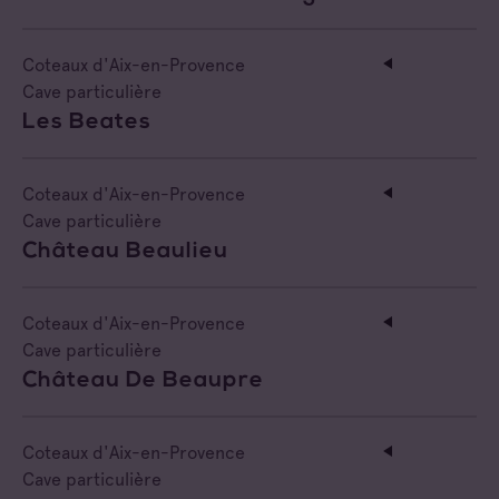
Côtes de Provence Pierrefeu
Coteaux d'Aix-en-Provence
Côtes de Provence Sainte Victoire
Cave particulière
Les Beates
Coteaux d'Aix-en-Provence
Cave particulière
Château Beaulieu
Coteaux d'Aix-en-Provence
Cave particulière
Château De Beaupre
Coteaux d'Aix-en-Provence
Cave particulière