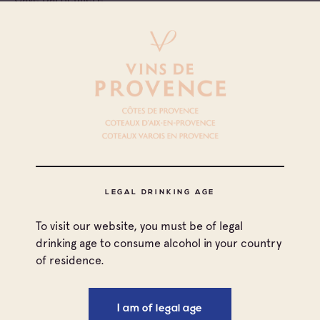
Château Pigoudet
Coteaux d'Aix-en-Provence
Cave particulière
Château Petit Sonnailler
Coteaux d'Aix-en-Provence
Cave particulière
Domaine De Sulauze
LEGAL DRINKING AGE
To visit our website, you must be of legal
Coteaux d'Aix-en-Provence
drinking age to consume alcohol in your country
Cave particulière
of residence.
Domaine De Suriane
I am of legal age
Coteaux d'Aix-en-Provence