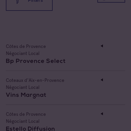
Filters
All appellations
Côtes de Provence
Coteaux d'Aix-en-Provence
All families
Négociant Local
Bp Provence Select
Coteaux Varois en Provence
Cave coopérative
Côtes de Provence
Cave particulière
Coteaux d'Aix-en-Provence
Négociant Local
Côtes de Provence Fréjus
Négoce vinificateur
Vins Margnat
Côtes de Provence La Londe
Negociant
Côtes de Provence
Côtes de Provence Notre Dame des Anges
Négociant Local
Négociant Etranger
Estello Diffusion