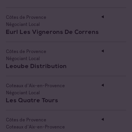
Côtes de Provence Pierrefeu
Négociant Extérieur
Côtes de Provence
Côtes de Provence Sainte Victoire
Négociant Local
Négociant Local
Eurl Les Vignerons De Correns
Côtes de Provence
Négociant Local
Leoube Distribution
Coteaux d'Aix-en-Provence
Négociant Local
Les Quatre Tours
Côtes de Provence
Coteaux d'Aix-en-Provence