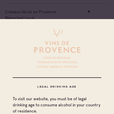
Coteaux Varois en Provence
Négociant Local
La Goujonne
Coteaux d'Aix-en-Provence
Négociant Local
La Boutique De L
Côtes de Provence
Coteaux d'Aix-en-Provence
Négociant Local
LEGAL DRINKING AGE
Hecht & Bannier
To visit our website, you must be of legal
drinking age to consume alcohol in your country
Coteaux Varois en Provence
of residence.
Coteaux d'Aix-en-Provence