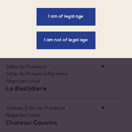
Négociant Local
Domaine St Jean
I am of legal age
Coteaux d'Aix-en-Provence
Négociant Local
I am not of legal age
Bargemone Diffusion
Côtes de Provence
Côtes de Provence Pierrefeu
Négociant Local
La Bastidiere
Coteaux d'Aix-en-Provence
Négociant Local
Chateau Cauvins