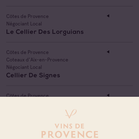
Côtes de Provence
Négociant Local
Le Cellier Des Lorguians
Côtes de Provence
Coteaux d'Aix-en-Provence
Négociant Local
Cellier De Signes
Côtes de Provence
Négociant Local
Minuty
Côtes de Provence