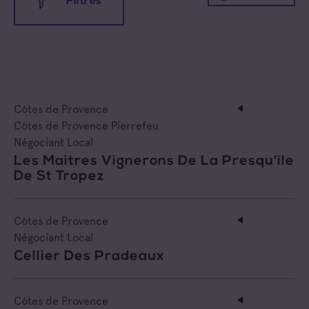
Filtres
Coteaux d'Aix-en-Provence
Negociant
Coteaux Varois en Provence
Négociant Etranger
Côtes de Provence
Négociant Extérieur
Côtes de Provence
Côtes de Provence Fréjus
Négociant Local
Côtes de Provence Pierrefeu
Négociant Local
Côtes de Provence La Londe
Les Maitres Vignerons De La Presqu'ile
De St Tropez
Côtes de Provence Notre Dame des Anges
Côtes de Provence Pierrefeu
Côtes de Provence
Négociant Local
Côtes de Provence Sainte Victoire
Cellier Des Pradeaux
Côtes de Provence