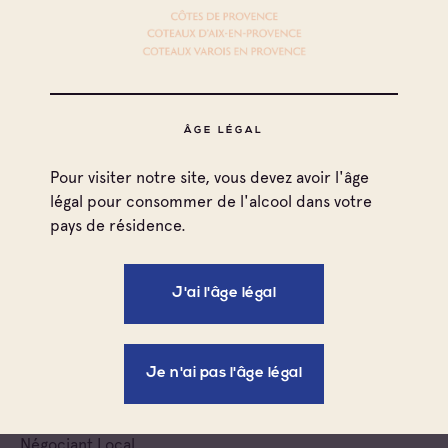
Négociant Local
Sarl Provence Millesime
Côtes de Provence
Négociant Local
ÂGE LÉGAL
Eurl Caveau Saint Romain
Pour visiter notre site, vous devez avoir l'âge
légal pour consommer de l'alcool dans votre
Côtes de Provence
pays de résidence.
Côtes de Provence Sainte Victoire
Coteaux d'Aix-en-Provence
Côtes de Provence Notre Dame des Anges
J'ai l'âge légal
Négociant Local
Estandon
Je n'ai pas l'âge légal
Côtes de Provence
Coteaux d'Aix-en-Provence
Négociant Local