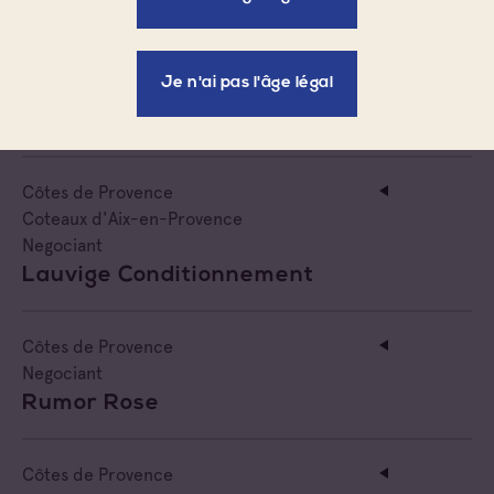
Côtes de Provence
Je n'ai pas l'âge légal
Negociant
Valmary Distribution
Côtes de Provence
Coteaux d'Aix-en-Provence
Negociant
Lauvige Conditionnement
Côtes de Provence
Negociant
Rumor Rose
Côtes de Provence