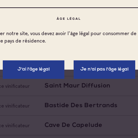
La Tour Saint Honore
e vinificateur
ÂGE LÉGAL
Sarl Vins Et Vignobles Fayar
e vinificateur
ter notre site, vous devez avoir l'âge légal pour consommer de 
re pays de résidence.
Sarl Cave De Saint Tropez
e vinificateur
Fontainebleau International
e vinificateur
J'ai l'âge légal
Je n'ai pas l'âge légal
Saint Maur Diffusion
e vinificateur
Bastide Des Bertrands
e vinificateur
Cave De Capelude
e vinificateur