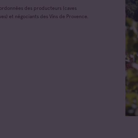
oordonnées des producteurs (caves
ves) et négociants des Vins de Provence.
 les appellations
x d'Aix-en-
nce