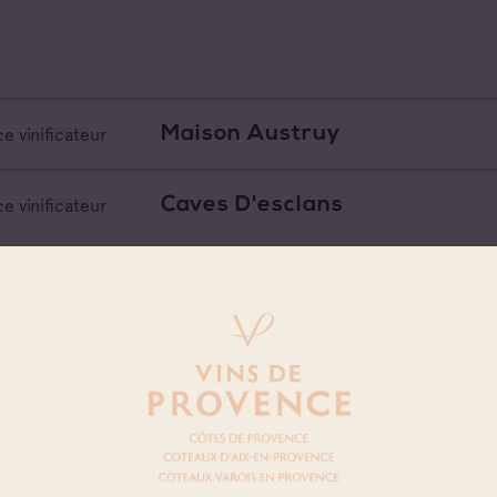
Maison Austruy
e vinificateur
Caves D'esclans
e vinificateur
Faulkner Wine
e vinificateur
La Madrague
e vinificateur