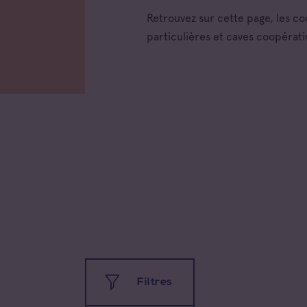
Retrouvez sur cette page, les c
particulières et caves coopérati
Toutes
Filtres
Coteau
Prove