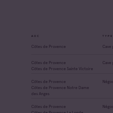
Coteau
Prove
Côtes 
Côtes 
AOC
TYPE
Côtes 
Londe
Côtes de Provence
Cave 
Côtes 
Dame 
Côtes de Provence
Cave 
Côtes 
Côtes de Provence Sainte Victoire
Pierre
Côtes 
Côtes de Provence
Négoc
Victoir
Côtes de Provence Notre Dame
des Anges
Côtes de Provence
Négoc
Côtes de Provence La Londe