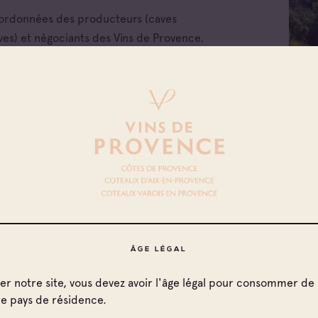
oordonnées des producteurs (caves
ves) et négociants des Vins de Provence.
 les appellations
ÂGE LÉGAL
x d'Aix-en-
Toutes les familles
nce
ter notre site, vous devez avoir l'âge légal pour consommer de 
x Varois en
Cave coopérative
re pays de résidence.
nce