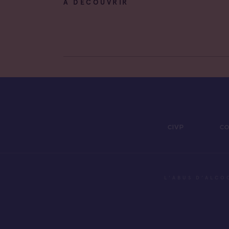
À DÉCOUVRIR
CIVP
CO
L'ABUS D’ALCO