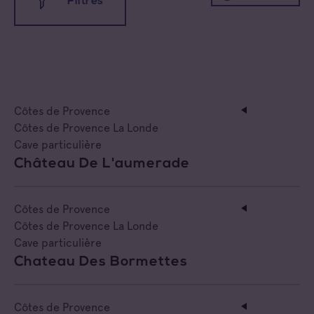
Filtres
Côtes de Provence
Côtes de Provence Fréjus
Toutes les familles
Côtes de Provence La Londe
Cave coopérative
Côtes de Provence
Côtes de Provence Notre Dame des Anges
Cave particulière
Côtes de Provence La Londe
Cave particulière
Côtes de Provence Pierrefeu
Négoce vinificateur
Château De L'aumerade
Côtes de Provence Sainte Victoire
Negociant
Côtes de Provence
Négociant Etranger
Côtes de Provence La Londe
Cave particulière
Négociant Extérieur
Chateau Des Bormettes
Négociant Local
Côtes de Provence