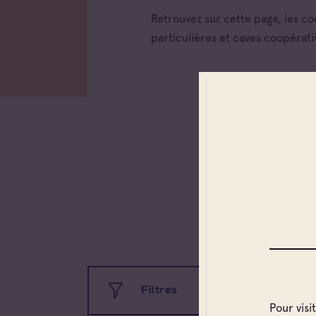
Retrouvez sur cette page, les c
particulières et caves coopérati
Toutes
Coteau
Prove
Coteau
Prove
Côtes 
Côtes 
Filtres
Côtes 
Londe
Pour visi