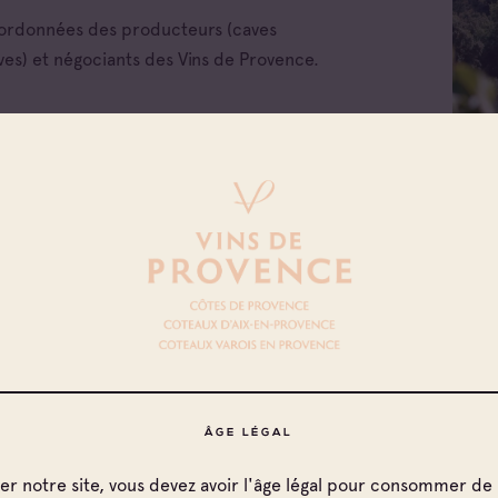
oordonnées des producteurs (caves
ves) et négociants des Vins de Provence.
 les appellations
x d'Aix-en-
nce
x Varois en
nce
de Provence
de Provence Fréjus
ÂGE LÉGAL
de Provence La
ter notre site, vous devez avoir l'âge légal pour consommer de 