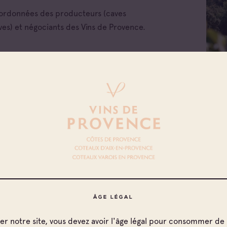
oordonnées des producteurs (caves
ves) et négociants des Vins de Provence.
 les appellations
x d'Aix-en-
nce
x Varois en
nce
de Provence
de Provence Fréjus
ÂGE LÉGAL
de Provence La
ter notre site, vous devez avoir l'âge légal pour consommer de 