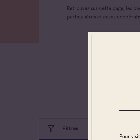
Retrouvez sur cette page, les c
particulières et caves coopérati
Toutes
Coteau
Prove
Coteau
Prove
Côtes 
Côtes 
Filtres
Côtes 
Londe
Pour visi