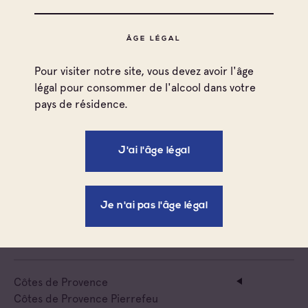
Côtes de Provence Pierrefeu
Cave particulière
ÂGE LÉGAL
Chateau Peigros
Pour visiter notre site, vous devez avoir l'âge
légal pour consommer de l'alcool dans votre
Côtes de Provence
pays de résidence.
Côtes de Provence Pierrefeu
Cave particulière
Domaine De Grandpré
J'ai l'âge légal
Côtes de Provence
Côtes de Provence Pierrefeu
Je n'ai pas l'âge légal
Cave particulière
Domaine De La Portaniere
Côtes de Provence
Côtes de Provence Pierrefeu