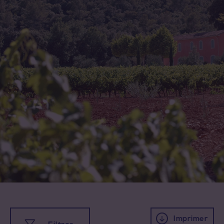
Toutes les appellations
Coteaux d'Aix-en-Provence
Coteaux Varois en Provence
Côtes de Provence
Côtes de Provence Fréjus
Imprimer