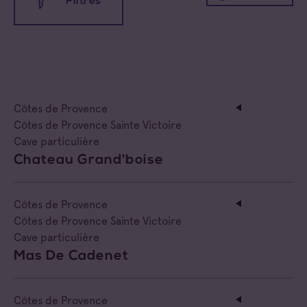
Filtres
Côtes de Provence Notre Dame des Anges
Côtes de Provence Pierrefeu
Toutes les familles
Côtes de Provence Sainte Victoire
Cave coopérative
Côtes de Provence
Cave particulière
Côtes de Provence Sainte Victoire
Cave particulière
Négoce vinificateur
Chateau Grand'boise
Negociant
Côtes de Provence
Négociant Etranger
Côtes de Provence Sainte Victoire
Cave particulière
Négociant Extérieur
Mas De Cadenet
Négociant Local
Côtes de Provence