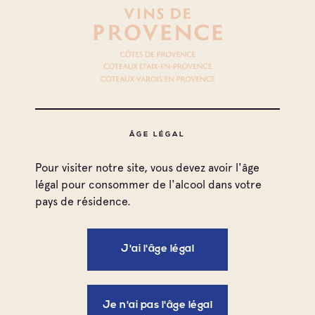
Côtes de Provence
Côtes de Provence Sainte Victoire
Cave particulière
Scea Domaines Quiot En Provence
Côtes de Provence
ÂGE LÉGAL
Côtes de Provence Sainte Victoire
Cave particulière
Pour visiter notre site, vous devez avoir l'âge
Domaine Des Diables
légal pour consommer de l'alcool dans votre
pays de résidence.
Côtes de Provence
Côtes de Provence Sainte Victoire
J'ai l'âge légal
Cave particulière
Domaine Terre De Mistral
Je n'ai pas l'âge légal