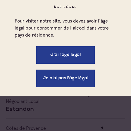
Gassier Sas
ÂGE LÉGAL
Pour visiter notre site, vous devez avoir l'âge
Côtes de Provence
légal pour consommer de l'alcool dans votre
Côtes de Provence Sainte Victoire
pays de résidence.
Coteaux Varois en Provence
Négociant Local
Giambagli
J'ai l'âge légal
Côtes de Provence
Je n'ai pas l'âge légal
Côtes de Provence Sainte Victoire
Coteaux d'Aix-en-Provence
Côtes de Provence Notre Dame des Anges
Négociant Local
Estandon
Côtes de Provence