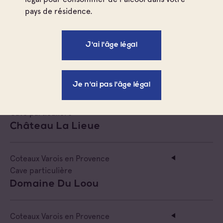
Château Lafoux
pays de résidence.
Coteaux Varois en Provence
J'ai l'âge légal
Cave particulière
Domaine De Ramatuelle
Je n'ai pas l'âge légal
Coteaux Varois en Provence
Cave particulière
Château La Lieue
Coteaux Varois en Provence
Cave particulière
Domaine Du Loou
Coteaux Varois en Provence