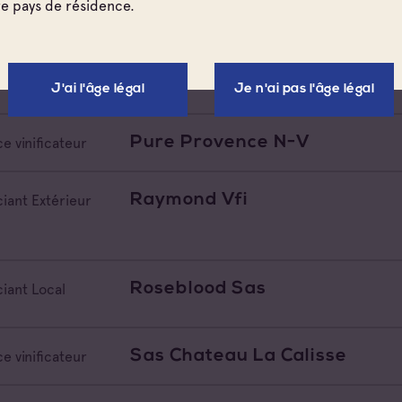
re pays de résidence.
Merle Sandrine
particulière
J'ai l'âge légal
Je n'ai pas l'âge légal
Pure Provence N-V
e vinificateur
Raymond Vfi
iant Extérieur
Roseblood Sas
iant Local
Sas Chateau La Calisse
e vinificateur