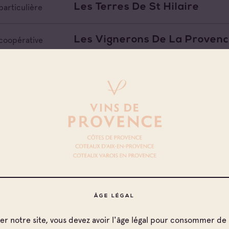
Les Terres De St Hilaire
particulière
Les Vignerons De La Provenc
coopérative
Les Vignerons De La Ste Ba
coopérative
Les Vignobles Des Templiers
e vinificateur
Les Vins Manzoni
e vinificateur
Les Vins Skalli
iant Extérieur
ÂGE LÉGAL
ter notre site, vous devez avoir l'âge légal pour consommer de 
Maison Cantarelle
e vinificateur