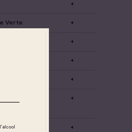
e Verte
ume
l'alcool