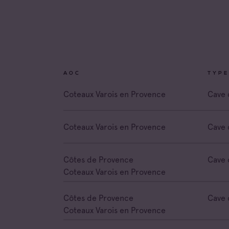
Coteau
Prove
Coteau
Prove
Côtes 
AOC
TYPE
Côtes 
Coteaux Varois en Provence
Cave 
Côtes 
Londe
Coteaux Varois en Provence
Cave 
Côtes 
Dame 
Côtes de Provence
Cave 
Côtes 
Pierre
Coteaux Varois en Provence
Côtes 
Victoir
Côtes de Provence
Cave 
Coteaux Varois en Provence