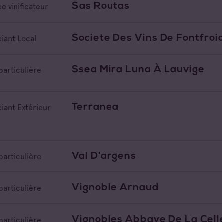
Sas Routas
e vinificateur
Societe Des Vins De Fontfroi
iant Local
Ssea Mira Luna À Lauvige
particulière
Terranea
iant Extérieur
Val D'argens
particulière
Vignoble Arnaud
particulière
Vignobles Abbaye De La Cell
particulière