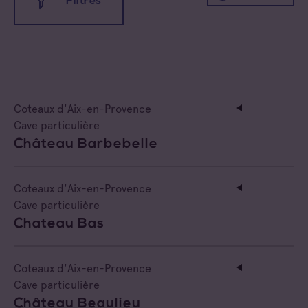
Filtres
Toutes les appellations
Toutes les familles
Coteaux d'Aix-en-Provence
Cave coopérative
Coteaux d'Aix-en-Provence
Coteaux Varois en Provence
Cave particulière
Cave particulière
Château Barbebelle
Côtes de Provence
Négoce vinificateur
Côtes de Provence Fréjus
Negociant
Coteaux d'Aix-en-Provence
Cave particulière
Côtes de Provence La Londe
Négociant Etranger
Chateau Bas
Côtes de Provence Notre Dame des Anges
Négociant Extérieur
Coteaux d'Aix-en-Provence
Côtes de Provence Pierrefeu
Cave particulière
Négociant Local
Château Beaulieu