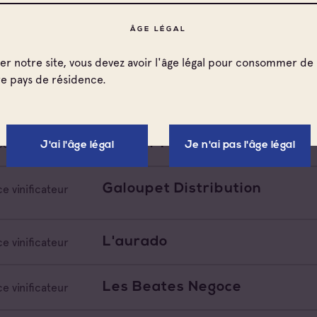
ÂGE LÉGAL
Domaine D'eole
e vinificateur
ter notre site, vous devez avoir l'âge légal pour consommer de 
re pays de résidence.
Domaine Des Terres Promise
e vinificateur
Fischer Family
e vinificateur
J'ai l'âge légal
Je n'ai pas l'âge légal
Galoupet Distribution
e vinificateur
L'aurado
e vinificateur
Les Beates Negoce
e vinificateur