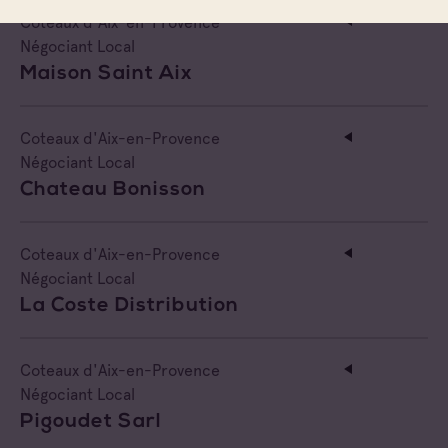
Coteaux d'Aix-en-Provence
Négociant Local
Maison Saint Aix
Coteaux d'Aix-en-Provence
Négociant Local
Chateau Bonisson
Coteaux d'Aix-en-Provence
Négociant Local
La Coste Distribution
Coteaux d'Aix-en-Provence
Négociant Local
Pigoudet Sarl