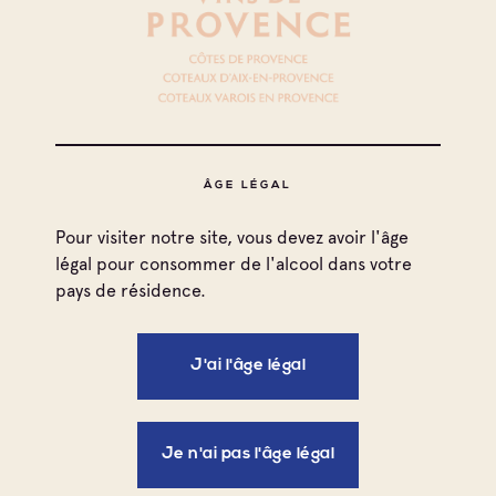
Côtes de Provence
Côtes de Provence La Londe
Coteaux d'Aix-en-Provence
Négociant Local
La Sangliere
ÂGE LÉGAL
Côtes de Provence
Côtes de Provence Sainte Victoire
Pour visiter notre site, vous devez avoir l'âge
Coteaux d'Aix-en-Provence
légal pour consommer de l'alcool dans votre
Négociant Local
pays de résidence.
Chateaux Elie Sumeire
J'ai l'âge légal
Coteaux d'Aix-en-Provence
Négociant Local
Elixir
Je n'ai pas l'âge légal