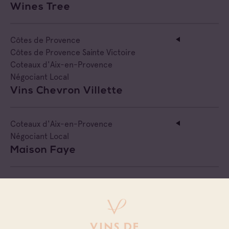
Wines Tree
Côtes de Provence
Côtes de Provence Sainte Victoire
Coteaux d'Aix-en-Provence
Négociant Local
Vins Chevron Villette
Coteaux d'Aix-en-Provence
Négociant Local
Maison Faye
Coteaux d'Aix-en-Provence
Négociant Local
Comptoir Des Alpilles