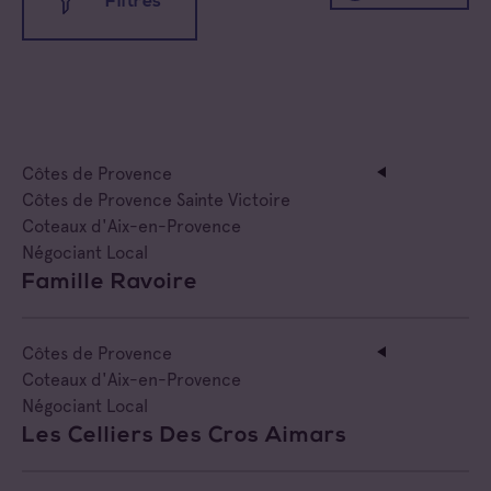
Filtres
Negociant
Toutes les appellations
Négociant Etranger
Coteaux d'Aix-en-Provence
Négociant Extérieur
Côtes de Provence
Coteaux Varois en Provence
Négociant Local
Côtes de Provence Sainte Victoire
Coteaux d'Aix-en-Provence
Côtes de Provence
Négociant Local
Famille Ravoire
Côtes de Provence Fréjus
Côtes de Provence La Londe
Côtes de Provence
Coteaux d'Aix-en-Provence
Côtes de Provence Notre Dame des Anges
Négociant Local
Les Celliers Des Cros Aimars
Côtes de Provence Pierrefeu