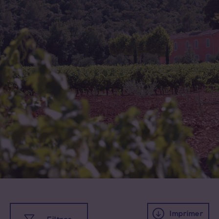
Toutes les familles
Cave coopérative
Cave particulière
Négoce vinificateur
Imprimer