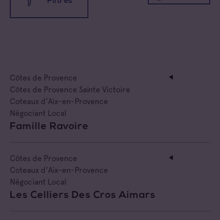
Filtres
Negociant
Toutes les appellations
Négociant Etranger
Coteaux d'Aix-en-Provence
Négociant Extérieur
Côtes de Provence
Coteaux Varois en Provence
Négociant Local
Côtes de Provence Sainte Victoire
Coteaux d'Aix-en-Provence
Côtes de Provence
Négociant Local
Famille Ravoire
Côtes de Provence Fréjus
Côtes de Provence La Londe
Côtes de Provence
Coteaux d'Aix-en-Provence
Côtes de Provence Notre Dame des Anges
Négociant Local
Les Celliers Des Cros Aimars
Côtes de Provence Pierrefeu