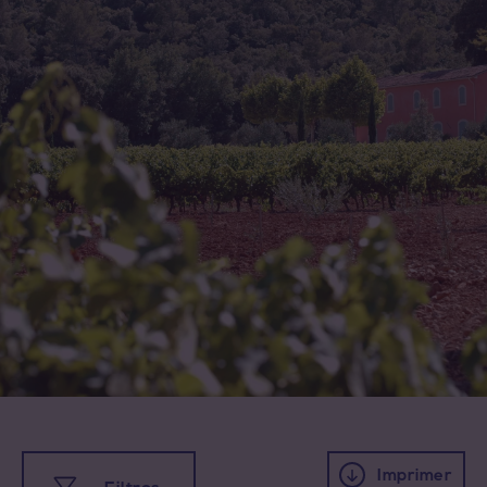
Toutes les familles
Cave coopérative
Cave particulière
Négoce vinificateur
Imprimer