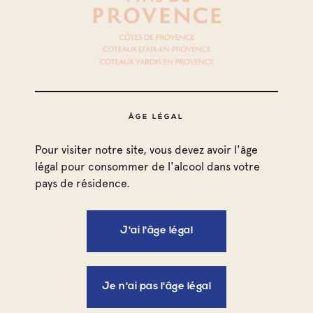
Côtes de Provence
Côtes de Provence La Londe
Coteaux d'Aix-en-Provence
Négociant Local
La Sangliere
ÂGE LÉGAL
Côtes de Provence
Côtes de Provence Sainte Victoire
Pour visiter notre site, vous devez avoir l'âge
Coteaux d'Aix-en-Provence
légal pour consommer de l'alcool dans votre
Négociant Local
pays de résidence.
Chateaux Elie Sumeire
J'ai l'âge légal
Coteaux d'Aix-en-Provence
Négociant Local
Elixir
Je n'ai pas l'âge légal