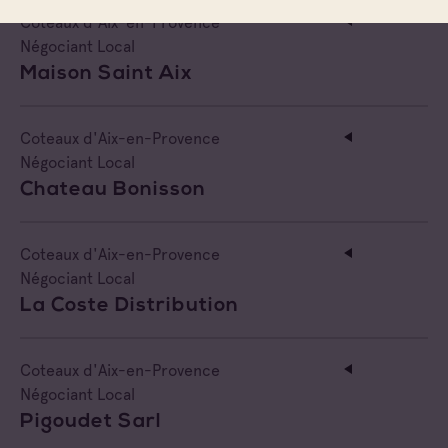
Coteaux d'Aix-en-Provence
Négociant Local
Maison Saint Aix
Coteaux d'Aix-en-Provence
Négociant Local
Chateau Bonisson
Coteaux d'Aix-en-Provence
Négociant Local
La Coste Distribution
Coteaux d'Aix-en-Provence
Négociant Local
Pigoudet Sarl