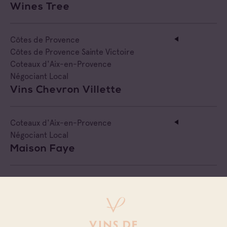
Wines Tree
Côtes de Provence
Côtes de Provence Sainte Victoire
Coteaux d'Aix-en-Provence
Négociant Local
Vins Chevron Villette
Coteaux d'Aix-en-Provence
Négociant Local
Maison Faye
Coteaux d'Aix-en-Provence
Négociant Local
Comptoir Des Alpilles