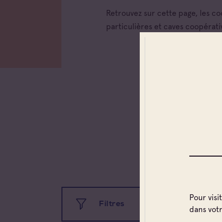
Retrouvez sur cette page, les c
particulières et caves coopérati
Pour visi
Filtres
dans vot