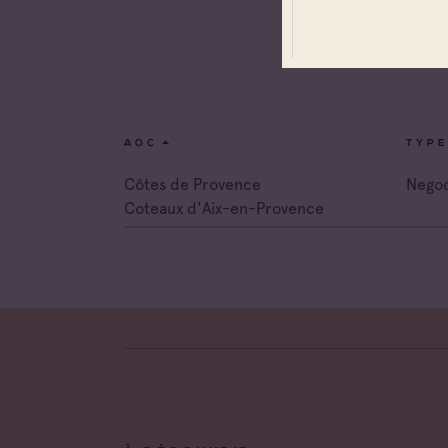
Toutes
Coteau
Prove
Coteau
Prove
AOC
TYPE
Côtes 
Côtes de Provence
Negoc
Coteaux d'Aix-en-Provence
Côtes 
Côtes 
Londe
Côtes 
Dame 
Côtes 
Pierre
Côtes 
Victoir