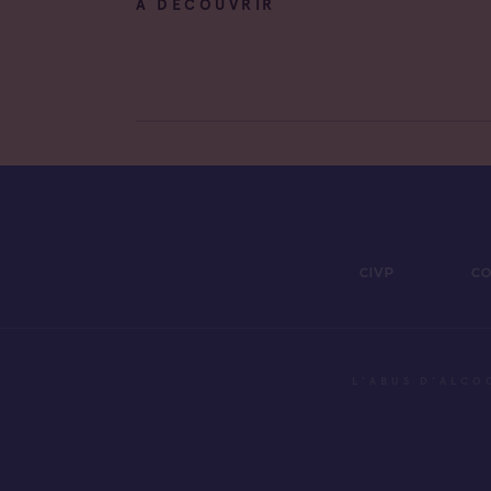
À DÉCOUVRIR
CIVP
CO
L'ABUS D’ALCO