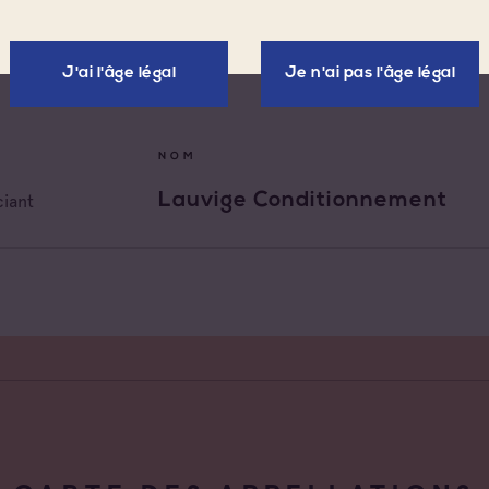
 les appellations
Négoce vinificateur
x d'Aix-en-
J'ai l'âge légal
Je n'ai pas l'âge légal
Negociant
nce
x Varois en
Négociant Etranger
nce
NOM
de Provence
Négociant Extérieur
Lauvige Conditionnement
iant
de Provence Fréjus
Négociant Local
de Provence La
de Provence Notre
des Anges
de Provence
feu
de Provence Sainte
e