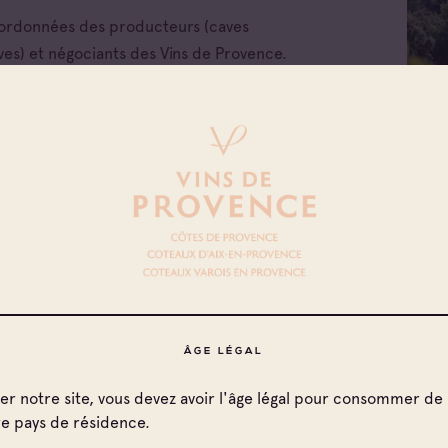
oordonnées des producteurs (caves
ves) et négociants des Vins de Provence.
Toutes les familles
ÂGE LÉGAL
Cave coopérative
ter notre site, vous devez avoir l'âge légal pour consommer de 
Cave particulière
re pays de résidence.