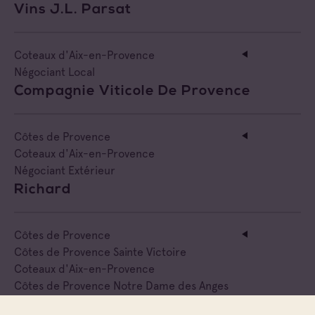
Vins J.l. Parsat
Coteaux d'Aix-en-Provence
Négociant Local
Compagnie Viticole De Provence
Côtes de Provence
Coteaux d'Aix-en-Provence
Négociant Extérieur
Richard
Côtes de Provence
Côtes de Provence Sainte Victoire
Coteaux d'Aix-en-Provence
Côtes de Provence Notre Dame des Anges
Négociant Local