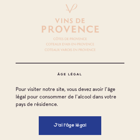
Estandon
Coteaux d'Aix-en-Provence
Cave particulière
Domaine Sainte Philomene
Côtes de Provence
Coteaux d'Aix-en-Provence
Négociant Local
ÂGE LÉGAL
Wines Tree
Pour visiter notre site, vous devez avoir l'âge
légal pour consommer de l'alcool dans votre
Côtes de Provence
pays de résidence.
Coteaux Varois en Provence
Coteaux d'Aix-en-Provence
Négociant Extérieur
J'ai l'âge légal
Castel Freres Blanquefort