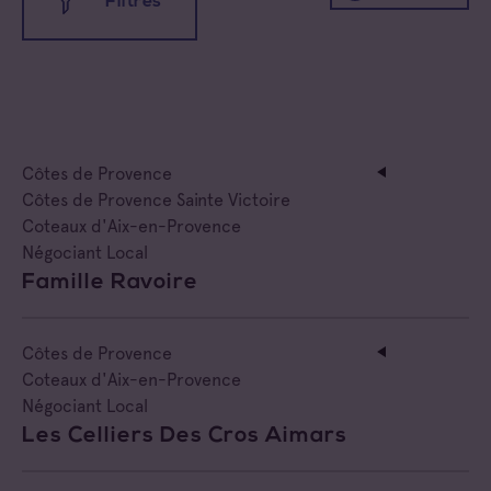
Filtres
Toutes les appellations
Coteaux d'Aix-en-Provence
Côtes de Provence
Coteaux Varois en Provence
Toutes les familles
Côtes de Provence Sainte Victoire
Coteaux d'Aix-en-Provence
Côtes de Provence
Cave coopérative
Négociant Local
Famille Ravoire
Côtes de Provence Fréjus
Cave particulière
Côtes de Provence La Londe
Négoce vinificateur
Côtes de Provence
Coteaux d'Aix-en-Provence
Côtes de Provence Notre Dame des Anges
Negociant
Négociant Local
Les Celliers Des Cros Aimars
Côtes de Provence Pierrefeu
Négociant Etranger