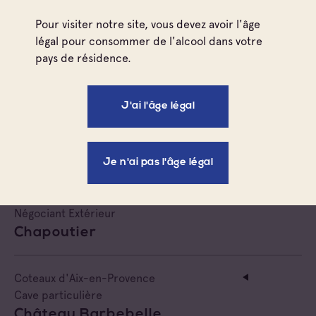
Cellier Saint Augustin
Pour visiter notre site, vous devez avoir l'âge
légal pour consommer de l'alcool dans votre
pays de résidence.
Côtes de Provence
Coteaux d'Aix-en-Provence
Négociant Extérieur
J'ai l'âge légal
Cepage De Mediterranee Siège
Côtes de Provence
Je n'ai pas l'âge légal
Côtes de Provence Sainte Victoire
Coteaux d'Aix-en-Provence
Négociant Extérieur
Chapoutier
Coteaux d'Aix-en-Provence
Cave particulière
Château Barbebelle