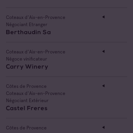
Côtes de Provence Sainte Victoire
Négociant Extérieur
Coteaux d'Aix-en-Provence
Négociant Local
Négociant Etranger
Berthaudin Sa
Coteaux d'Aix-en-Provence
Négoce vinificateur
Carry Winery
Côtes de Provence
Coteaux d'Aix-en-Provence
Négociant Extérieur
Castel Freres
Côtes de Provence