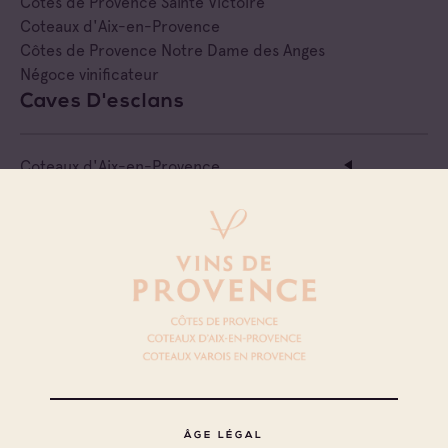
Côtes de Provence Sainte Victoire
Coteaux d'Aix-en-Provence
Côtes de Provence Notre Dame des Anges
Négoce vinificateur
Caves D'esclans
Coteaux d'Aix-en-Provence
Cave coopérative
Cellier De Mont-Major
Côtes de Provence
Coteaux d'Aix-en-Provence
Négociant Local
Cellier De Signes
Coteaux d'Aix-en-Provence
ÂGE LÉGAL
Cave coopérative