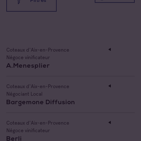
Filtres
Toutes les appellations
Coteaux d'Aix-en-Provence
Coteaux d'Aix-en-Provence
Coteaux Varois en Provence
Toutes les familles
Négoce vinificateur
A.menesplier
Côtes de Provence
Cave coopérative
Côtes de Provence Fréjus
Cave particulière
Coteaux d'Aix-en-Provence
Négociant Local
Côtes de Provence La Londe
Négoce vinificateur
Bargemone Diffusion
Côtes de Provence Notre Dame des Anges
Negociant
Coteaux d'Aix-en-Provence
Côtes de Provence Pierrefeu
Négoce vinificateur
Négociant Etranger
Berli