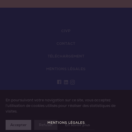
CIVP
CONTACT
TÉLÉCHARGEMENT
MENTIONS LÉGALES
L'ABUS D’ALCOOL EST DANGEREUX POUR LA
En poursuivant votre navigation sur ce site, vous acceptez
SANTÉ - À CONSOMMER AVEC MODÉRATION
l’utilisation de cookies utilisés pour réaliser des statistiques de
visites.
MENTIONS LÉGALES
Accepter
Refuser
En savoir plus