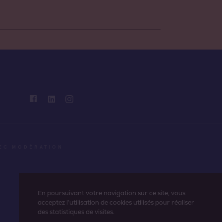
VEC MODÉRATION
En poursuivant votre navigation sur ce site, vous
acceptez l’utilisation de cookies utilisés pour réaliser
des statistiques de visites.