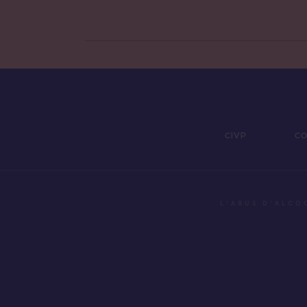
Côtes 
Victoir
CIVP
CO
L'ABUS D’ALCO