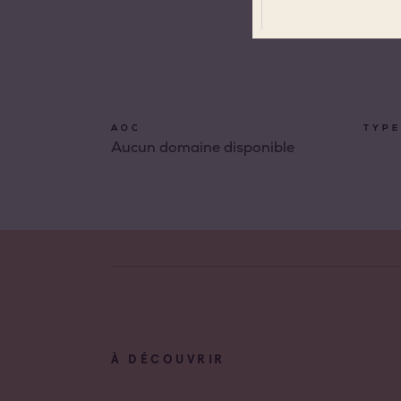
Toutes
Coteau
Prove
AOC
TYPE
Aucun domaine disponible
Coteau
Prove
Côtes 
Côtes 
Côtes 
Londe
Côtes 
Dame 
À DÉCOUVRIR
Côtes 
Pierre