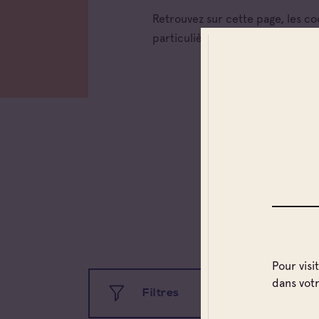
Retrouvez sur cette page, les c
particulières et caves coopérati
Pour visi
dans vot
Filtres