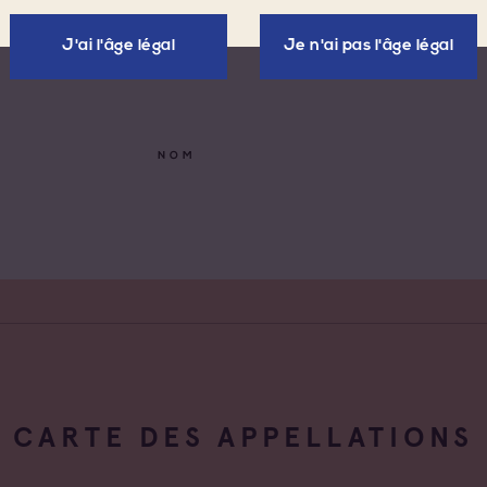
Toutes les familles
J'ai l'âge légal
Je n'ai pas l'âge légal
 les appellations
Cave coopérative
x d'Aix-en-
Cave particulière
nce
NOM
x Varois en
Négoce vinificateur
nce
de Provence
Negociant
de Provence Fréjus
Négociant Etranger
de Provence La
Négociant Extérieur
de Provence Notre
Négociant Local
des Anges
CARTE DES APPELLATIONS
de Provence
feu