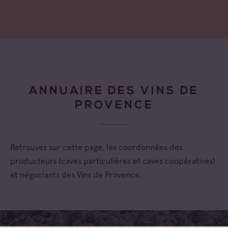
ANNUAIRE DES VINS DE
PROVENCE
Retrouvez sur cette page, les coordonnées des
producteurs (caves particulières et caves coopératives)
et négociants des Vins de Provence.