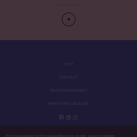
Côtes de Provence Pierrefeu
Côtes de Provence Sainte Victoire
CIVP
CONTACT
TÉLÉCHARGEMENT
MENTIONS LÉGALES
L'ABUS D’ALCOOL EST DANGEREUX POUR LA
En poursuivant votre navigation sur ce site, vous acceptez