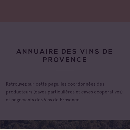
ANNUAIRE DES VINS DE
PROVENCE
Retrouvez sur cette page, les coordonnées des
producteurs (caves particulières et caves coopératives)
et négociants des Vins de Provence.