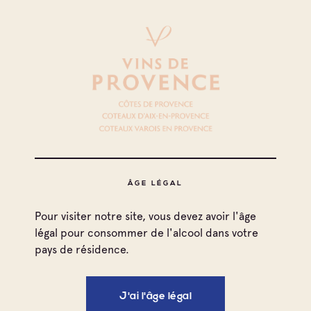
ÂGE LÉGAL
Pour visiter notre site, vous devez avoir l'âge
Toutes les familles
légal pour consommer de l'alcool dans votre
pays de résidence.
Cave coopérative
Cave particulière
J'ai l'âge légal
Imprimer