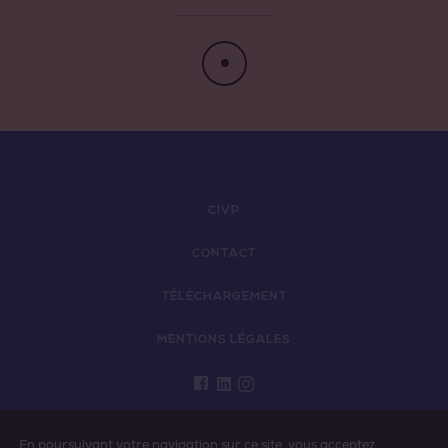
Côtes de Provence Pierrefeu
Côtes de Provence Sainte Victoire
CIVP
CONTACT
TÉLÉCHARGEMENT
MENTIONS LÉGALES
L'ABUS D’ALCOOL EST DANGEREUX POUR LA
En poursuivant votre navigation sur ce site, vous acceptez