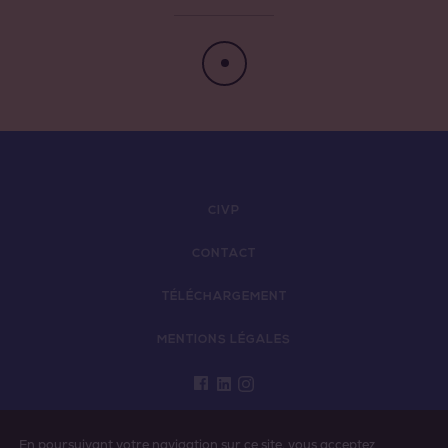
Côtes de Provence Pierrefeu
Côtes de Provence Sainte Victoire
CIVP
CONTACT
TÉLÉCHARGEMENT
MENTIONS LÉGALES
L'ABUS D’ALCOOL EST DANGEREUX POUR LA
En poursuivant votre navigation sur ce site, vous acceptez