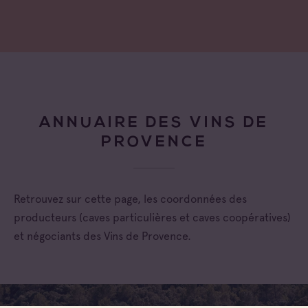
ANNUAIRE DES VINS DE
PROVENCE
Retrouvez sur cette page, les coordonnées des
producteurs (caves particulières et caves coopératives)
et négociants des Vins de Provence.