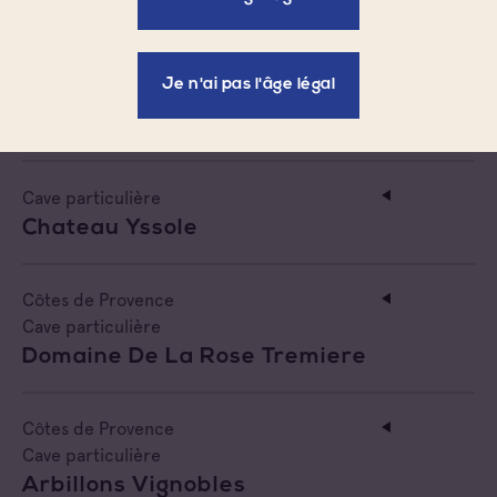
Côtes de Provence
Je n'ai pas l'âge légal
Cave particulière
Vincent Rougier
Cave particulière
Chateau Yssole
Côtes de Provence
Cave particulière
Domaine De La Rose Tremiere
Côtes de Provence
Cave particulière
Arbillons Vignobles