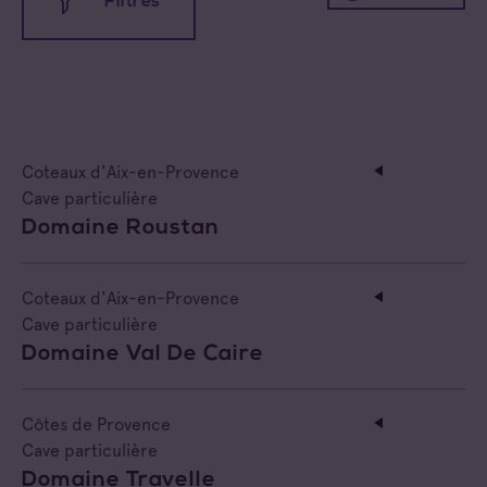
Filtres
Toutes les familles
Toutes les appellations
Cave coopérative
Coteaux d'Aix-en-Provence
Coteaux d'Aix-en-Provence
Cave particulière
Cave particulière
Domaine Roustan
Coteaux Varois en Provence
Négoce vinificateur
Côtes de Provence
Negociant
Coteaux d'Aix-en-Provence
Cave particulière
Côtes de Provence Fréjus
Négociant Etranger
Domaine Val De Caire
Côtes de Provence La Londe
Négociant Extérieur
Côtes de Provence
Côtes de Provence Notre Dame des Anges
Cave particulière
Négociant Local
Domaine Travelle