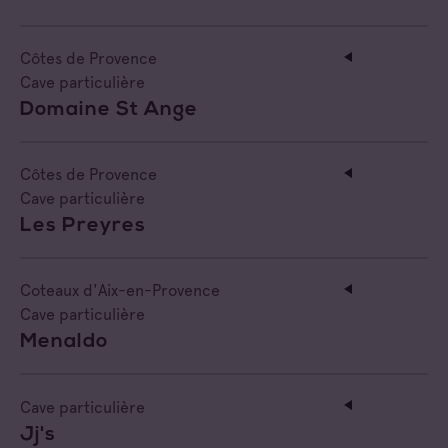
Côtes de Provence Pierrefeu
Côtes de Provence
Côtes de Provence Sainte Victoire
Cave particulière
Domaine St Ange
Côtes de Provence
Cave particulière
Les Preyres
Coteaux d'Aix-en-Provence
Cave particulière
Menaldo
Cave particulière
Jj's