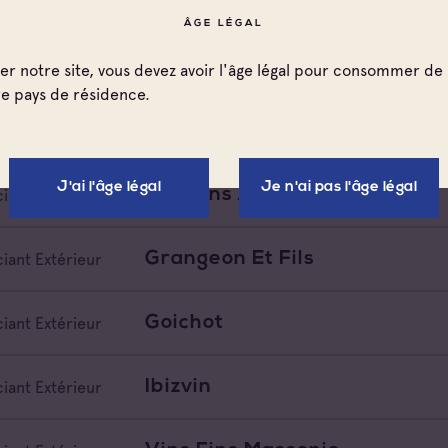
de Provence Sainte
ÂGE LÉGAL
e
Sté Européenne Des Vins Pou
iant Extérieur
ter notre site, vous devez avoir l'âge légal pour consommer de 
re pays de résidence.
Perrin Et Fils
iant Extérieur
J'ai l'âge légal
Je n'ai pas l'âge légal
Les Vins Aujoux
iant Extérieur
Grangeon Et Fils
iant Extérieur
Goichot
iant Extérieur
Ibizvin
iant Extérieur