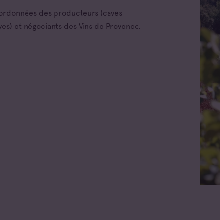
oordonnées des producteurs (caves
ves) et négociants des Vins de Provence.
Toutes les familles
Cave coopérative
Cave particulière
Négoce vinificateur
Negociant