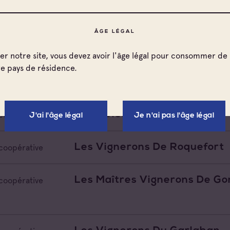
Cellier Des 3 Collines
coopérative
ÂGE LÉGAL
Les Vignerons De La Provenc
coopérative
ter notre site, vous devez avoir l'âge légal pour consommer de 
re pays de résidence.
Ksol
coopérative
Vignobles De Ramatuelle
coopérative
J'ai l'âge légal
Je n'ai pas l'âge légal
Les Vignerons De Roquefort
coopérative
Les Maîtres Vignerons De Go
coopérative