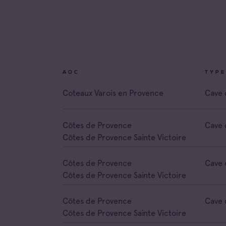
Toutes
Coteau
Prove
AOC
TYPE
Coteau
Prove
Coteaux Varois en Provence
Cave 
Côtes 
Côtes de Provence
Cave 
Côtes de Provence Sainte Victoire
Côtes 
Côtes 
Côtes de Provence
Cave 
Londe
Côtes de Provence Sainte Victoire
Côtes 
Dame 
Côtes de Provence
Cave 
Côtes 
Côtes de Provence Sainte Victoire
Pierre