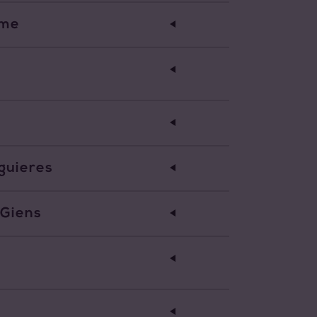
ume
guieres
 Giens