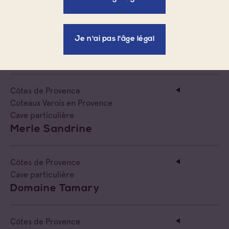
Domaine Croix-Rousse
Je n'ai pas l'âge légal
Cave particulière
Rimauresq
Côtes de Provence
Coteaux Varois en Provence
Cave particulière
Merle Sandrine
Côtes de Provence
Cave particulière
Domaine Tamary
Côtes de Provence