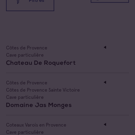
Filtres
Toutes les appellations
Côtes de Provence
Coteaux d'Aix-en-Provence
Toutes les familles
Cave particulière
Chateau De Roquefort
Coteaux Varois en Provence
Cave coopérative
Côtes de Provence
Cave particulière
Côtes de Provence
Côtes de Provence Sainte Victoire
Côtes de Provence Fréjus
Négoce vinificateur
Cave particulière
Domaine Jas Monges
Côtes de Provence La Londe
Negociant
Côtes de Provence Notre Dame des Anges
Coteaux Varois en Provence
Négociant Etranger
Cave particulière