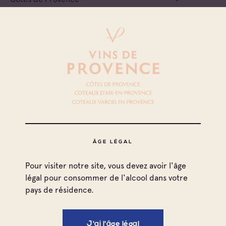
Cave particulière
Les Preyres
Coteaux d'Aix-en-Provence
Cave particulière
Menaldo
Cave particulière
Jj's
ÂGE LÉGAL
Côtes de Provence
Pour visiter notre site, vous devez avoir l'âge
Cave particulière
légal pour consommer de l'alcool dans votre
Bois Des Demoiselles
pays de résidence.
Cave particulière
J'ai l'âge légal