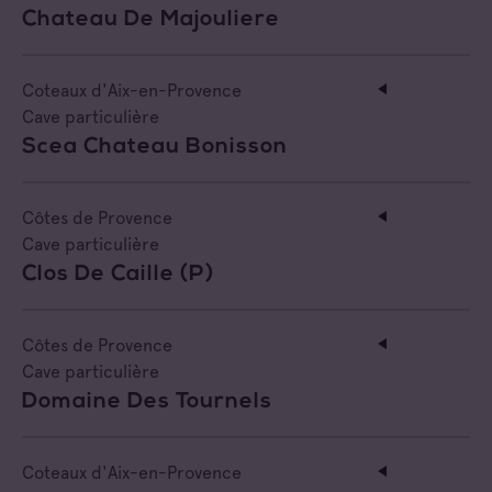
Côtes de Provence Pierrefeu
Chateau De Majouliere
Négociant Extérieur
Côtes de Provence Sainte Victoire
Négociant Local
Coteaux d'Aix-en-Provence
Cave particulière
Scea Chateau Bonisson
Côtes de Provence
Cave particulière
Clos De Caille (p)
Côtes de Provence
Cave particulière
Domaine Des Tournels
Coteaux d'Aix-en-Provence