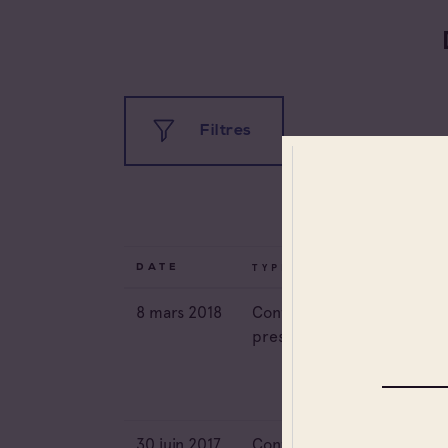
Filtres
Tou
Tous les types
Ca
Conférence de presse
Fra
TYPE
PA
DATE
Dossier de presse
Ro
8 mars 2018
Conférence de
Fr
presse
Info presse
Éta
30 juin 2017
Conférence de
Fr