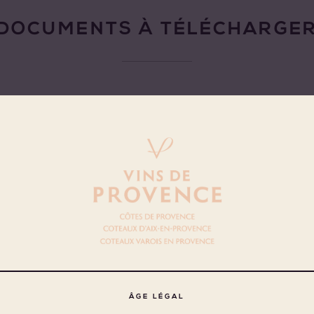
DOCUMENTS À TÉLÉCHARGE
s les pays
nada
nce
YS
TITRE
yaume-Uni
ance
DIAPORAMA - Les chiffres fous des Vins 
ts-Unis
l'export
ÂGE LÉGAL
ance
Marché mondial des vins rosés - Publicat