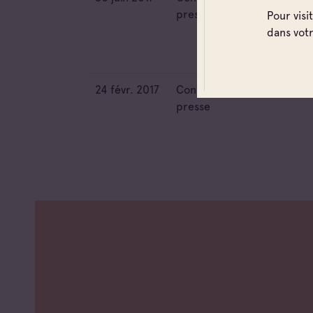
presse
Pour visi
dans vot
24 févr. 2017
Conférence de
Fr
presse