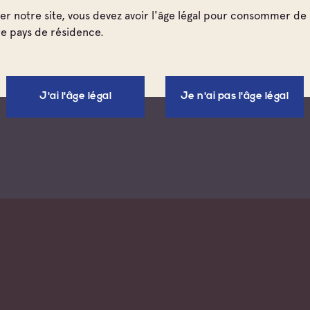
ter notre site, vous devez avoir l'âge légal pour consommer de 
re pays de résidence.
ance
Workshop Presse : Millésime 2016
J'ai l'âge légal
Je n'ai pas l'âge légal