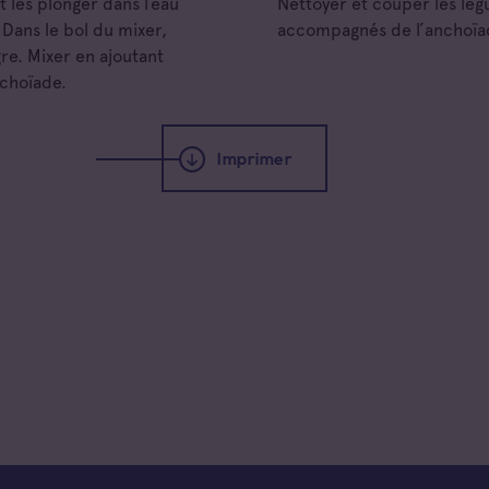
t les plonger dans l’eau
Nettoyer et couper les lég
 Dans le bol du mixer,
accompagnés de l’anchoïad
igre. Mixer en ajoutant
nchoïade.
Imprimer