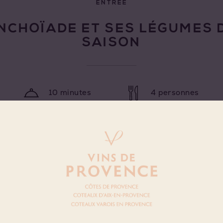
ENTRÉE
NCHOÏADE ET SES LÉGUMES 
SAISON
10 minutes
4 personnes
VIN ROSÉ
Ingrédients
4 artichauts violets
4 carottes fanes
1 céleri en branche
1 poivron vert
1 poivron rouge