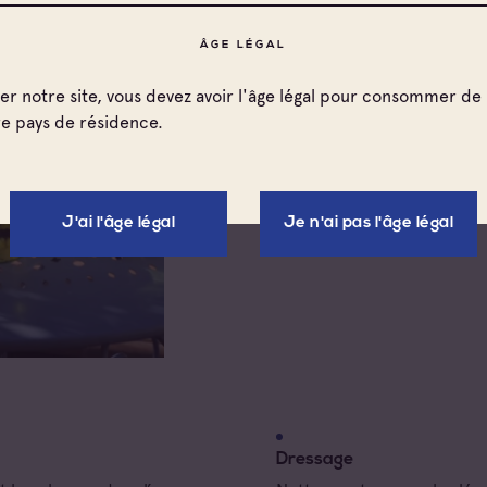
1 poivron jaune
20 mini-tomates
ÂGE LÉGAL
Anchoïade :
ter notre site, vous devez avoir l'âge légal pour consommer de 
re pays de résidence.
200 g de filets d’anch
2 gousses d’ail
1 cuillère à café de vi
15 cl d’huile d’olive
J'ai l'âge légal
Je n'ai pas l'âge légal
Dressage