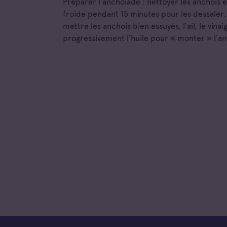
Préparer l’anchoïade : nettoyer les anchois e
froide pendant 15 minutes pour les dessaler.
mettre les anchois bien essuyés, l’ail, le vina
progressivement l’huile pour « monter » l’a