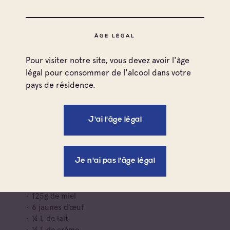
ÂGE LÉGAL
Pour visiter notre site, vous devez avoir l'âge
légal pour consommer de l'alcool dans votre
pays de résidence.
Ingrédients
20 figues de Solliès Pont
250g de sucre
J'ai l'âge légal
250g de miel (125 g pour rôtir les figues, 125 g pour
la glace)
80g de beurre
1 citron non traité
Je n'ai pas l'âge légal
Et pour la glace :
125g de miel
6 jaunes d’œuf
¼ L de lait
¼ L de crème