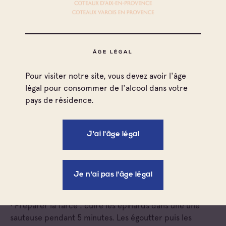
Pour le beurre de sauge :
50 g de beurre
Une dizaine de feuilles de sauge fraîche
2 gousses d’ail
ÂGE LÉGAL
Sel et poivre
Parmesan
Pour visiter notre site, vous devez avoir l'âge
légal pour consommer de l'alcool dans votre
pays de résidence.
Préparation
• Préparer la pâte : verser la farine dans un saladier,
former un puits au centre, saler et ajouter les oeufs. À
J'ai l'âge légal
l’aide d’une fourchette, en partant du centre,
incorporer peu à peu les oeufs à la farine. Travailler
ensuite la pâte avec les mains 5 minutes (sur un plan
Je n'ai pas l'âge légal
fariné, jusqu’à ce qu’elle devienne souple). Filmer au
contact et réserver au frais une heure.
• Préparer la farce : cuire les épinards dans une une
sauteuse pendant 5 minutes. Les égoutter puis les