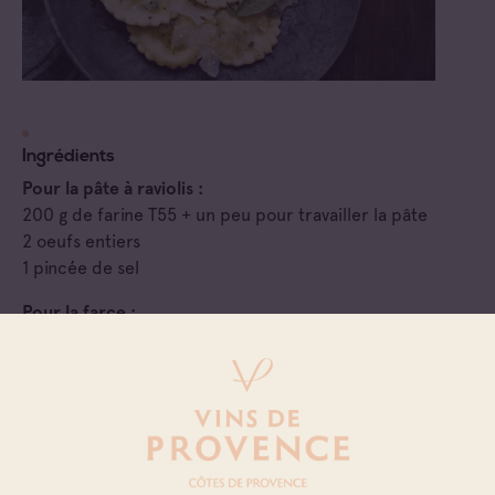
Ingrédients
Pour la pâte à raviolis :
200 g de farine T55 + un peu pour travailler la pâte
2 oeufs entiers
1 pincée de sel
Pour la farce :
220 g de pousses d’épinards
180 g de ricotta
60 g de parmesan râpé
40 g d’échalotes rissolées
1 jaune d’oeuf
Sel et poivre